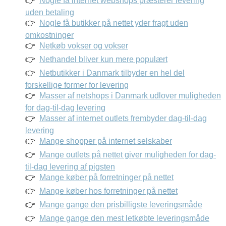
Nogle få internet webshops præsterer levering
uden betaling
Nogle få butikker på nettet yder fragt uden
omkostninger
Netkøb vokser og vokser
Nethandel bliver kun mere populært
Netbutikker i Danmark tilbyder en hel del
forskellige former for levering
Masser af netshops i Danmark udlover muligheden
for dag-til-dag levering
Masser af internet outlets frembyder dag-til-dag
levering
Mange shopper på internet selskaber
Mange outlets på nettet giver muligheden for dag-
til-dag levering af pigsten
Mange køber på forretninger på nettet
Mange køber hos forretninger på nettet
Mange gange den prisbilligste leveringsmåde
Mange gange den mest letkøbte leveringsmåde