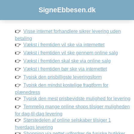
SigneEbbesen.dk
Visse internet forhandlere sikrer levering uden
betaling
Vækst i fremtiden vil ske via internettet
Vækst i fremtiden vil ske gennem online salg
Vækst i fremtiden skal ske via online salg
Vækst i fremtiden bør ske via internettet
Typisk den prisbilligste leveringsform
Typisk den mindst kostelige fragtform for
plænedress
Typisk den mest prisbevidste mulighed for levering
Temmelig mange online shops tilsiger muligheden
for dag-til-dag levering
Størstedelen af online selskaber tilsiger 1
hverdags levering
Shopping via nettet udfordrer de fysiske butikker